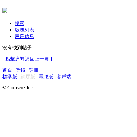
搜索
版塊列表
用戶信息
沒有找到帖子
[ 點擊這裡返回上一頁 ]
首頁
|
登錄
|
註冊
標準版
|
觸屏版
|
電腦版
|
客戶端
© Comsenz Inc.