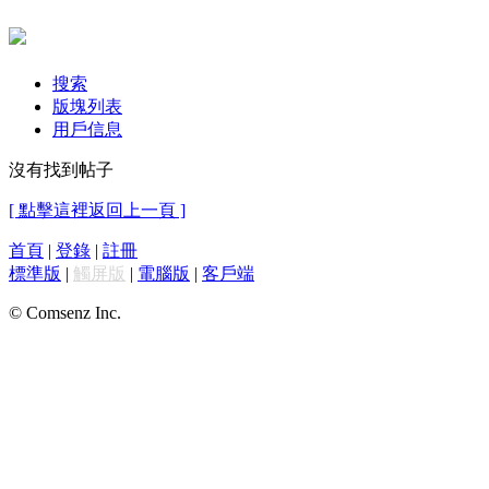
搜索
版塊列表
用戶信息
沒有找到帖子
[ 點擊這裡返回上一頁 ]
首頁
|
登錄
|
註冊
標準版
|
觸屏版
|
電腦版
|
客戶端
© Comsenz Inc.