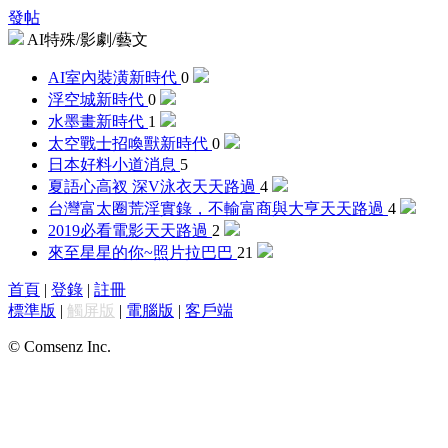
發帖
AI特殊/影劇/藝文
AI室內裝潢
新時代
0
浮空城
新時代
0
水墨畫
新時代
1
太空戰士招喚獸
新時代
0
日本好料
小道消息
5
夏語心高衩 深V泳衣
天天路過
4
台灣富太圈荒淫實錄，不輸富商與大亨
天天路過
4
2019必看電影
天天路過
2
來至星星的你~照片
拉巴巴
21
首頁
|
登錄
|
註冊
標準版
|
觸屏版
|
電腦版
|
客戶端
© Comsenz Inc.